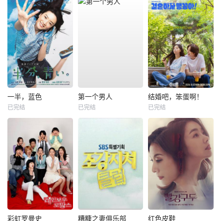
一半，蓝色
第一个男人
结婚吧，笨蛋啊！
已完结
已完结
已完结
彩虹罗曼史
糟糠之妻俱乐部
红色皮鞋