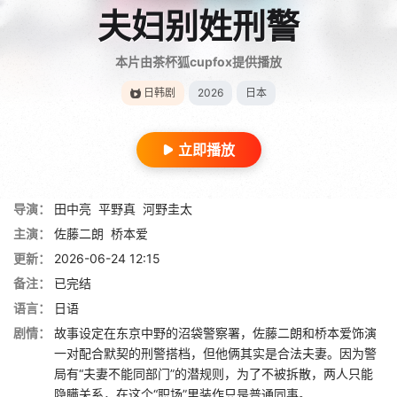
夫妇别姓刑警
本片由茶杯狐cupfox提供播放
日韩剧
2026
日本
立即播放
导演：
田中亮
平野真
河野圭太
主演：
佐藤二朗
桥本爱
更新：
2026-06-24 12:15
备注：
已完结
语言：
日语
剧情：
故事设定在东京中野的沼袋警察署，佐藤二朗和桥本爱饰演
一对配合默契的刑警搭档，但他俩其实是合法夫妻。因为警
局有“夫妻不能同部门”的潜规则，为了不被拆散，两人只能
隐瞒关系，在这个“职场”里装作只是普通同事。