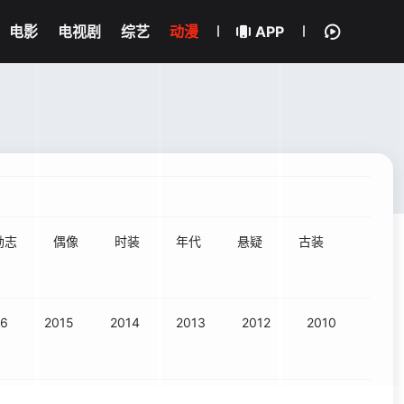
电影
电视剧
综艺
动漫
APP
励志
偶像
时装
年代
悬疑
古装
16
2015
2014
2013
2012
2010