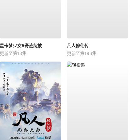
星卡梦少女5奇迹绽放
凡人修仙传
更新至第13集
更新至第186集