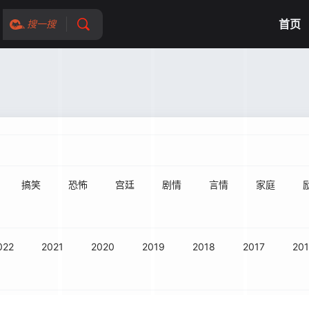
首页
搜一搜
搞笑
恐怖
宫廷
剧情
言情
家庭
022
2021
2020
2019
2018
2017
20