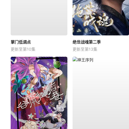
掌门低调点
绝世战魂第二季
更新至第10集
更新至第13集