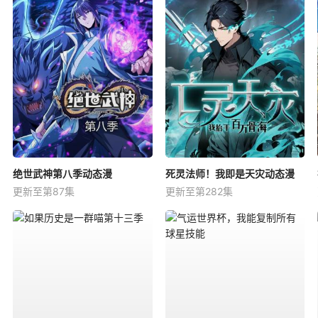
绝世武神第八季动态漫
死灵法师！我即是天灾动态漫
更新至第87集
更新至第282集