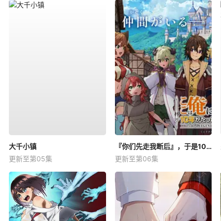
大千小镇
『你们先走我断后』，于是10年后我成为了传说
更新至第05集
更新至第06集