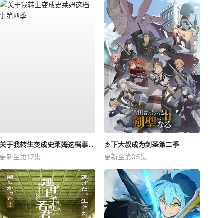
关于我转生变成史莱姆这档事第四季
乡下大叔成为剑圣第二季
更新至第17集
更新至第05集