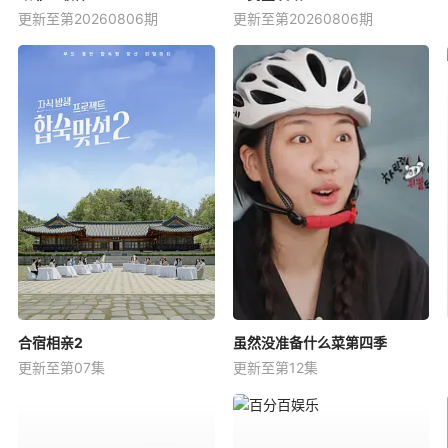
更新至第20260806期
更新至第20260806期
合宿相亲2
虽然没准备什么菜第四季
更新至第07集
更新至第12集