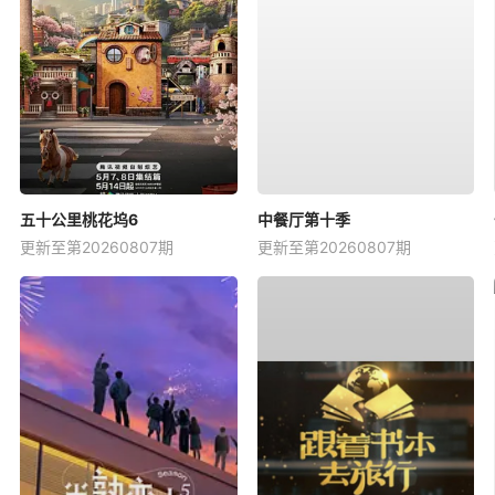
五十公里桃花坞6
中餐厅第十季
更新至第20260807期
更新至第20260807期