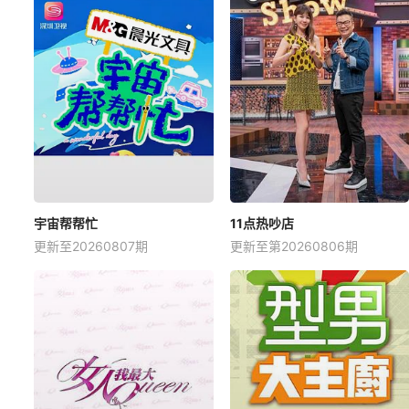
宇宙帮帮忙
11点热吵店
更新至20260807期
更新至第20260806期