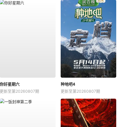
你好星期六
种地吧4
更新至第20260807期
更新至第20260807期