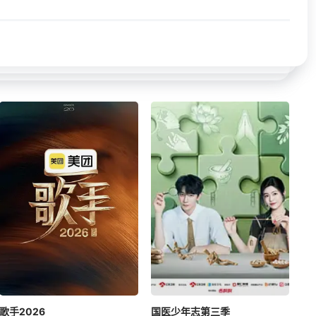
歌手2026
国医少年志第三季