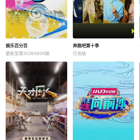
娱乐百分百
奔跑吧第十季
更新至第20260806期
已完结