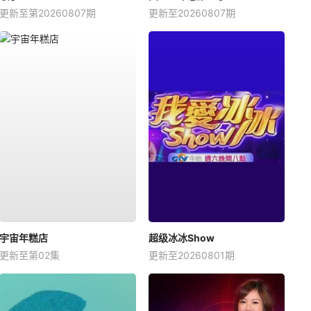
更新至第20260807期
更新至20260807期
宇宙年糕店
超级冰冰Show
更新至第02集
更新至20260801期