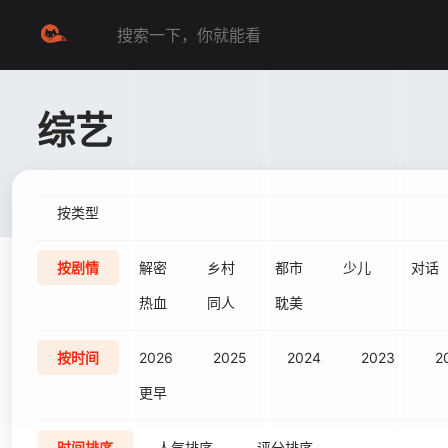
综艺
按类型
按剧情
解密
乡村
都市
少儿
对话
热血
同人
耽美
按时间
2026
2025
2024
2023
2
更早
时间排序
人气排序
评分排序