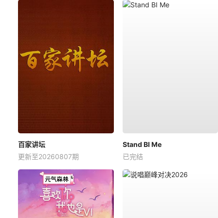
百家讲坛
Stand BI Me
更新至20260807期
已完结