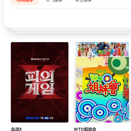
血战X
WTO姐妹会