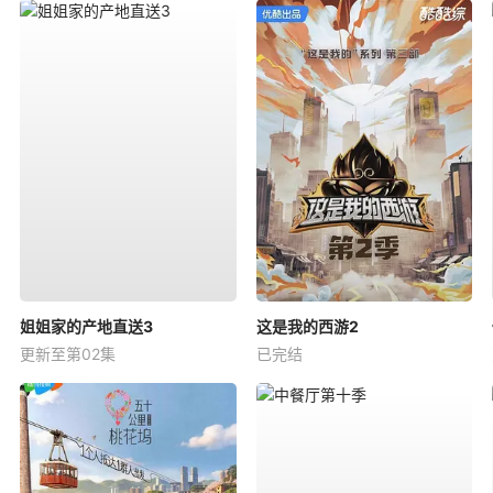
姐姐家的产地直送3
这是我的西游2
更新至第02集
已完结