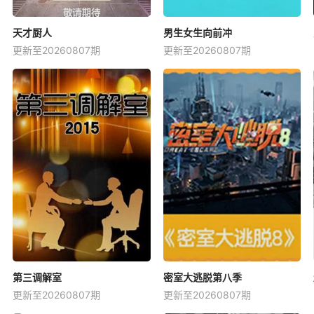
天才厨人
男生女生向前冲
更新至20260807期
更新至20260807期
第三调解室
密室大逃脱第八季
更新至20260807期
更新至20260807期