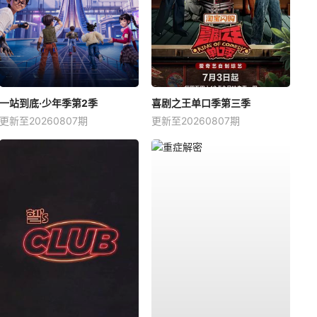
一站到底·少年季第2季
喜剧之王单口季第三季
更新至20260807期
更新至20260807期