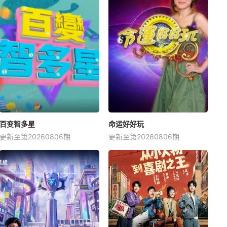
百变智多星
命运好好玩
更新至第20260806期
更新至第20260806期