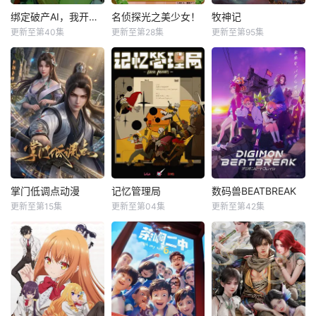
绑定破产AI，我开局氪成大神动态漫
名侦探光之美少女！
牧神记
更新至第40集
更新至第28集
更新至第95集
掌门低调点动漫
记忆管理局
数码兽BEATBREAK
更新至第15集
更新至第04集
更新至第42集