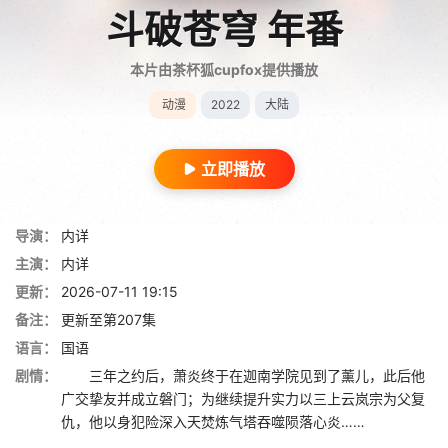
斗破苍穹 年番
本片由茶杯狐cupfox提供播放
动漫
2022
大陆
立即播放
导演：
内详
主演：
内详
更新：
2026-07-11 19:15
备注：
更新至第207集
语言：
国语
剧情：
三年之约后，萧炎终于在迦南学院见到了薰儿，此后他
广交挚友并成立磐门；为继续提升实力以三上云岚宗为父复
仇，他以身犯险深入天焚炼气塔吞噬陨落心炎……