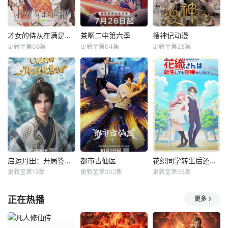
才女的侍从在满是高岭之花的贵族学校暗中照顾（毫无生活自理能力的）学院第一大小姐
茶啊二中第六季
搜神记动漫
更新至第06集
更新至第04集
更新至第23集
启运丹田：开局签到至尊丹田
都市古仙医
花织同学转生后还是想干架
更新至第19集
更新至第202集
更新至第05集
正在热播
更多