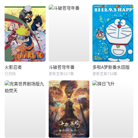
火影忍者
斗破苍穹年番
多啦A梦新番水田版
已完结
更新至第207集
更新至第759集