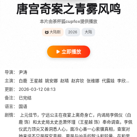
唐宫奇案之青雾风鸣
本片由茶杯狐cupfox提供播放
大陆剧
2026
大陆
立即播放
导演：
尹涛
主演：
白鹿
王星越
姚安娜
赵晴
赵弈钦
张维娜
代露娃
李欣泽
侯
更新：
2026-03-12 08:13
备注：
已完结
语言：
国语
剧情：
上元佳节，宁远公主在夜宴上离奇身亡，内谒局李佩仪（白
鹿 饰）和太史局太史丞萧怀瑾（王星越 饰）奉命调查。李佩
仪武力顶尖又善洞悉人心，面冷心善一心索骥真相，查案对
她来说不只是探究真相，更是与凶手的智斗和较量。在和思