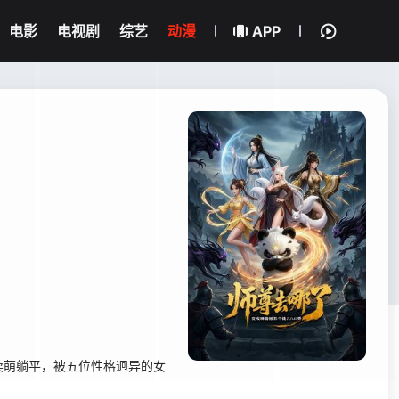
电影
电视剧
综艺
动漫
APP
卖萌躺平，被五位性格迥异的女