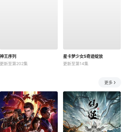
神王序列
星卡梦少女5奇迹绽放
更新至第202集
更新至第14集
更多