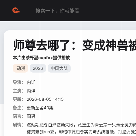
师尊去哪了：变成神兽被
本片由茶杯狐cupfox提供播放
动漫
2026
中国大陆
导演：
内详
主演：
内详
更新：
2026-08-05 14:15
备注：
更新至第40集
语言：
国语
剧情：
渡劫期魔尊白泽渡劫失败，竟重生为青云宗一只毫无灵力
徒弟宠到rua秃，却暗中凭魔尊实力与系统技能，打脸万象