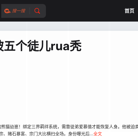
首页
搜一搜
五个徒儿rua秃
的熊猫幼崽！绑定三界羁绊系统，需靠徒弟爱慕值才能恢复人身。他被迫
宗、赌石暴富、宗门大比横扫全场。身份曝光后...
全文