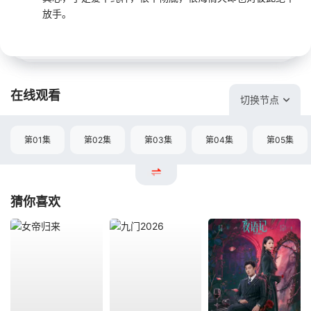
放手。
在线观看
切换节点
第01集
第02集
第03集
第04集
第05集
猜你喜欢