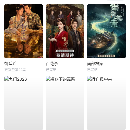
御廷谣
百花杀
南部档案
更新至第22集
已完结
已完结