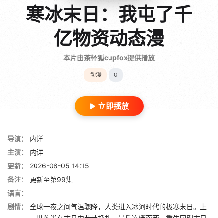
寒冰末日：我屯了千
亿物资动态漫
本片由茶杯狐cupfox提供播放
动漫
0
立即播放
导演：
内详
主演：
内详
更新：
2026-08-05 14:15
备注：
更新至第99集
语言：
剧情：
全球一夜之间气温骤降，人类进入冰河时代的极寒末日。上
一世陈光在末日中苦苦挣扎，最后冻饿而死。重生回到末日