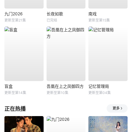
九门2026
长夜如歌
南戏
更新至第21集
已完结
更新至第15集
盲盒
吾凰在上之凤御四方
记忆管理局
更新至第14集
更新至第10集
更新至第04集
正在热播
更多