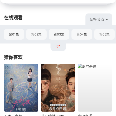
在线观看
切换节点
第01集
第02集
第03集
第04集
第05集
猜你喜欢