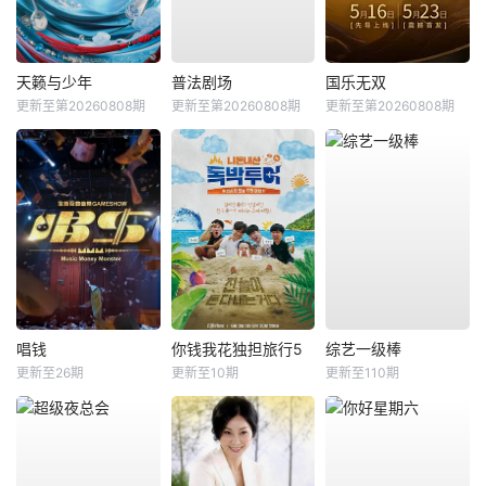
天籁与少年
普法剧场
国乐无双
更新至第20260808期
更新至第20260808期
更新至第20260808期
唱钱
你钱我花独担旅行5
综艺一级棒
更新至26期
更新至10期
更新至110期