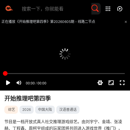
留言求片
正在播放《开始推理吧第四季》第20260605期 - 线路二节点
提醒
不要轻易相信视频中的任何广告，谨防上当受骗
技巧
如遇视频无法播放或加载速度慢，可尝试切换播放线路
开始推理吧第四季
综艺
2026
中国大陆
汉语普通话
节目是一档开放式真人社交推理游戏综艺。由刘宇宁、金靖、张凌
赫、丁程鑫、周柯宇组成的玩家团将共同进入游戏世界《推门》，