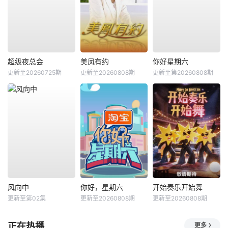
超级夜总会
美凤有约
你好星期六
更新至20260725期
更新至20260808期
更新至第20260808期
风向中
你好，星期六
开始奏乐开始舞
更新至第02集
更新至20260808期
更新至20260808期
正在热播
更多