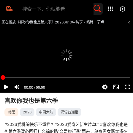
留言求片
正在播放《喜欢你我也是第六季》20260610中纯享 - 线路一节点
提醒
不要轻易相信视频中的任何广告，谨防上当受骗
技巧
如遇视频无法播放或加载速度慢，可尝试切换播放线路
喜欢你我也是第六季
综艺
2026
中国大陆
汉语普通话
#2026爱桃综快乐不重样# #2026爱奇艺新生片单# #喜欢你我也是
# 第六季暖心回归！恋综IP携“恋爱旅行季”而来，单身男女嘉宾将在