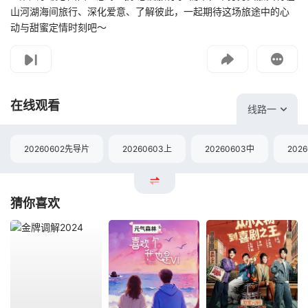
山河湖海间旅行、深化爱意、了解彼此，一起期待这场旅途中的心
动与甜蜜定情时刻吧～
影片报错
如遇无法播放请提交给我们
在线观看
线路一
20260602先导片
20260603上
20260603中
202
猜你喜欢